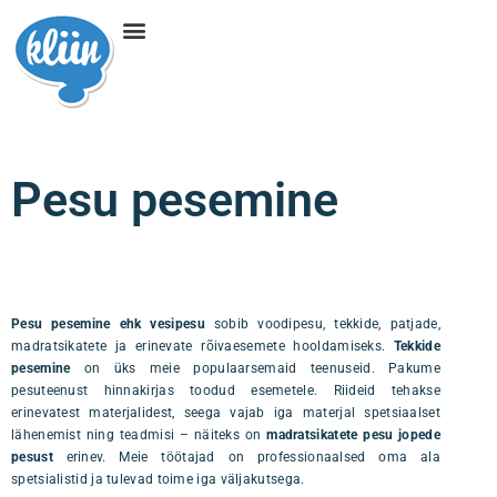
Pesu pesemine
Pesu pesemine ehk vesipesu
sobib voodipesu, tekkide, patjade,
madratsikatete ja erinevate rõivaesemete hooldamiseks.
Tekkide
pesemine
on üks meie populaarsemaid teenuseid. Pakume
pesuteenust hinnakirjas toodud esemetele. Riideid tehakse
erinevatest materjalidest, seega vajab iga materjal spetsiaalset
lähenemist ning teadmisi – näiteks on
madratsikatete pesu
jopede
pesust
erinev. Meie töötajad on professionaalsed oma ala
spetsialistid ja tulevad toime iga väljakutsega.