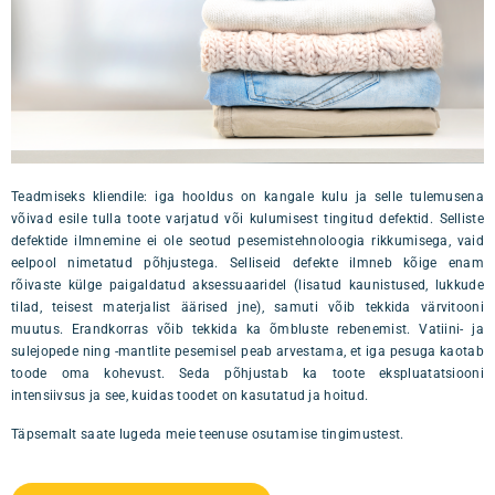
Teadmiseks kliendile: iga hooldus on kangale kulu ja selle tulemusena
võivad esile tulla toote varjatud või kulumisest tingitud defektid. Selliste
defektide ilmnemine ei ole seotud pesemistehnoloogia rikkumisega, vaid
eelpool nimetatud põhjustega. Selliseid defekte ilmneb kõige enam
rõivaste külge paigaldatud aksessuaaridel (lisatud kaunistused, lukkude
tilad, teisest materjalist äärised jne), samuti võib tekkida värvitooni
muutus. Erandkorras võib tekkida ka õmbluste rebenemist. Vatiini- ja
sulejopede ning -mantlite pesemisel peab arvestama, et iga pesuga kaotab
toode oma kohevust. Seda põhjustab ka toote ekspluatatsiooni
intensiivsus ja see, kuidas toodet on kasutatud ja hoitud.
Täpsemalt saate lugeda meie teenuse osutamise tingimustest.