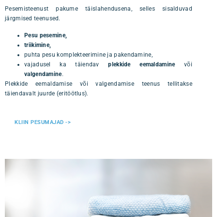
Pesemisteenust pakume täislahendusena, selles sisalduvad
järgmised teenused.
Pesu pesemine,
triikimine,
puhta pesu komplekteerimine ja pakendamine,
vajadusel ka täiendav
plekkide eemaldamine
või
valgendamine
.
Plekkide eemaldamise või valgendamise teenus tellitakse
täiendavalt juurde (eritöötlus).
KLIIN PESUMAJAD ->