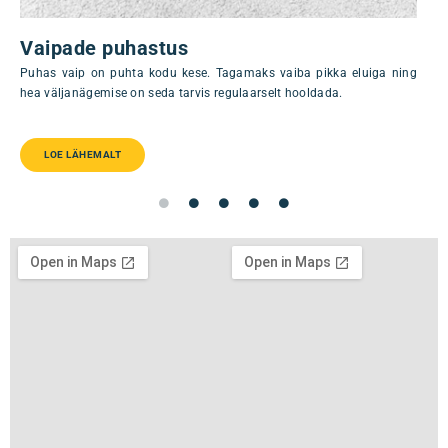
Rõ
Vaipade puhastus
Klii
Puhas vaip on puhta kodu kese. Tagamaks vaiba pikka eluiga ning
hea väljanägemise on seda tarvis regulaarselt hooldada.
LOE LÄHEMALT